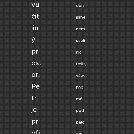
vu
den
čit
jsme
jin
nem
ý
useli
pr
nic
ost
řešit,
or.
všec
Pe
hno
tr
měl
je
pod
pr
palc
ofí
em