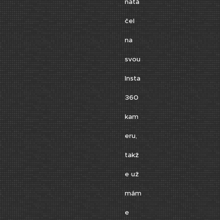
natá
čel
na
svou
Insta
360
kam
eru,
takž
e už
mám
e