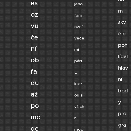
es
jeho
m
oz
fám
skv
vu
ozní
ěle
če
veče
poh
ní
rní
lídal
ob
párt
hlav
řa
y,
ní
du
kter
bod
až
ou si
y
po
všich
pro
mo
ni
gra
de
moc