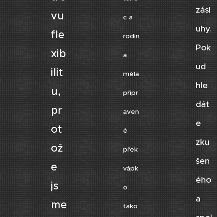
zásl
vu
c a
uhy.
fle
rodin
Pok
xib
a
ud
ilit
měla
hle
u,
připr
dát
pr
aven
e
ot
é
zku
ož
přek
šen
e
vápk
ého
js
o,
a
me
tako