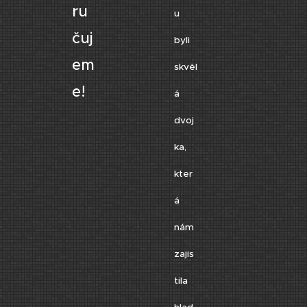
ru
u
čuj
byli
em
skvěl
e!
á
dvoj
ka,
kter
á
nám
zajis
tila