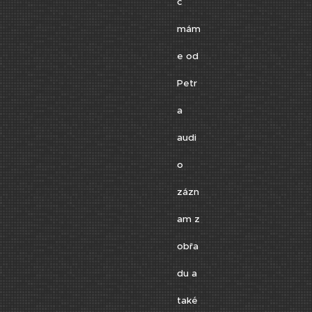
c
mám
e od
Petr
a
audi
o
zázn
am z
obřa
du a
také