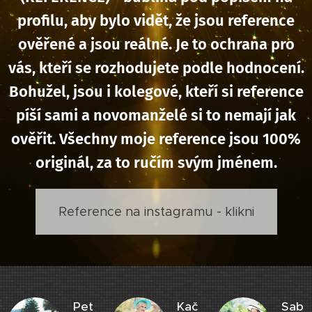
profilu, aby bylo vidět, že jsou reference
ověřené a jsou reálné. Je to ochrana pro
vás, kteří se rozhodujete podle hodnocení.
Bohužel, jsou i kolegové, kteří si reference
píší sami a novomanželé si to nemají jak
ověřit. Všechny moje reference jsou 100%
originál, za to ručím svým jménem.
Reference na instagramu - klikni
Pet
Kač
Sab