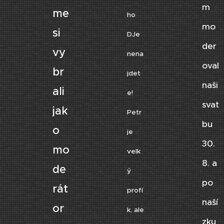
m
me
ho
mo
si
DJe
der
vy
nena
oval
br
jdet
naši
ali
e!
svat
jak
Petr
bu
o
je
30.
mo
velk
8. a
de
ý
po
rát
profí
naší
or
k, ale
zku