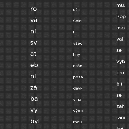
mu.
ro
užili.
Pop
vá
Splni
aso
ní
l
val
sv
všec
se
at
hny
výb
eb
naše
orn
ní
poža
ě i
zá
davk
se
ba
y na
zah
vy
výbo
rani
byl
rnou
ční