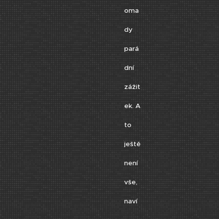
oma
dy
pará
dní
zážit
ek. A
to
ještě
není
vše,
naví