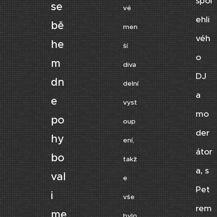
spol
se
vé
ehli
bě
men
véh
he
ší
o
m
diva
DJ
dn
delní
a
e
vyst
mo
po
oup
der
hy
ení,
átor
bo
takž
a, s
val
e
Pet
i
vše
rem
me
bylo