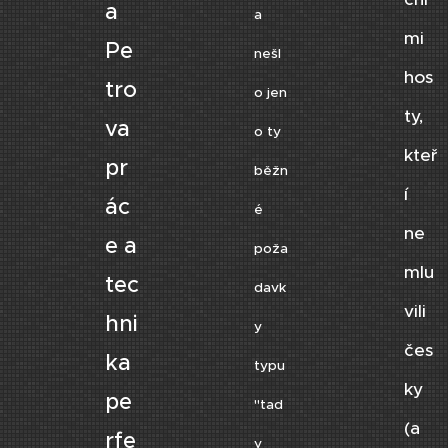
a
a
mi
Pe
nešl
hos
tro
o jen
ty,
va
o ty
kteř
pr
běžn
í
ác
é
ne
e a
poža
mlu
tec
davk
vili
hni
y
čes
ka
typu
ky
pe
"tad
(a
rfe
y