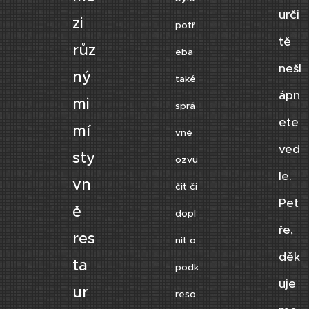
urči
zi
potř
tě
růz
eba
nešl
ný
také
ápn
mi
sprá
ete
mí
vně
ved
sty
ozvu
le.
vn
čit či
Pet
ě
dopl
ře,
res
nit o
děk
ta
podk
uje
ur
reso