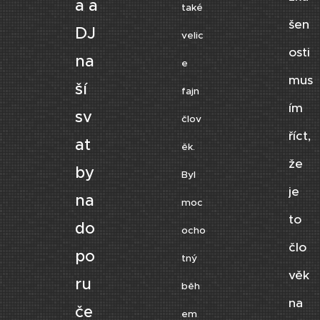
a a
také
šen
DJ
velic
osti
na
e
mus
ší
fajn
ím
sv
člov
říct,
at
ěk.
že
by
Byl
je
na
moc
to
do
ocho
člo
po
tný
věk
ru
běh
na
če
em