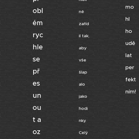
mo
obl
ně
hl
ém
zaříd
ho
ryc
il tak,
udě
hle
aby
lat
se
vše
per
př
šlap
fekt
es
alo
ním!
un
jako
😊
ou
hodi
t a
nky.
oz
Celý