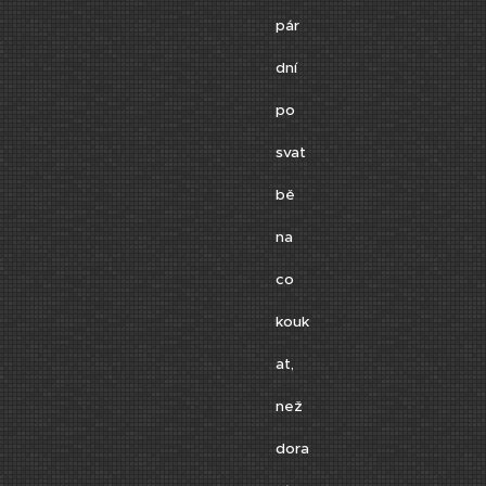
pár
dní
po
svat
bě
na
co
kouk
at,
než
dora