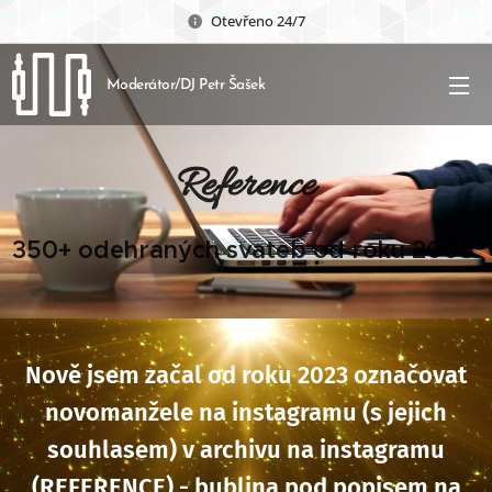
Otevřeno 24/7
Moderátor/DJ Petr Šašek
Reference
350+ odehraných svateb od roku 2006
Nově jsem začal od roku 2023 označovat
novomanžele na instagramu (s jejich
souhlasem) v archivu na instagramu
(REFERENCE) - bublina pod popisem na