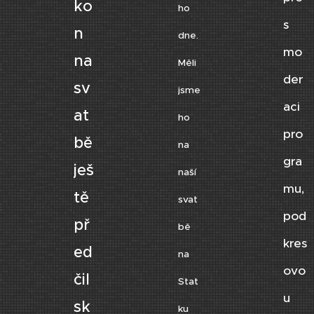
ko
ho
s
n
dne.
mo
na
Měli
der
sv
jsme
aci
at
ho
pro
bě
na
gra
ješ
naší
mu,
tě
svat
pod
př
bě
kres
ed
na
ovo
čil
Stat
u
sk
ku