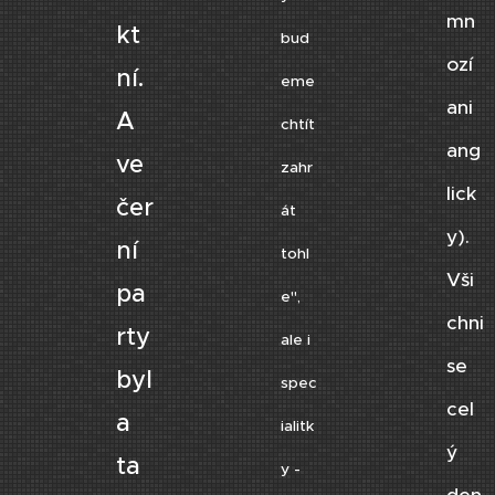
mn
kt
bud
ozí
ní.
eme
ani
A
chtít
ang
ve
zahr
lick
čer
át
y).
ní
tohl
Vši
pa
e",
chni
rty
ale i
se
byl
spec
cel
a
ialitk
ý
ta
y -