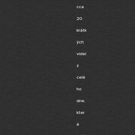
cca
20
krátk
ých
videí
z
celé
ho
dne,
kter
é