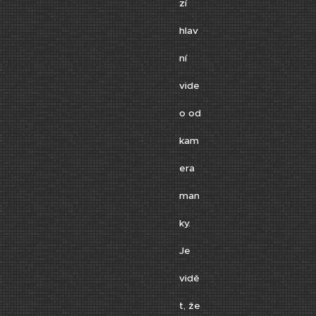
zí
hlav
ní
vide
o od
kam
era
man
ky.
Je
vidě
t, že