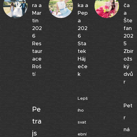
ra a
ka a
ča
Mar
Pep
a
tin
a
Šte
202
202
fan
6
6
202
Res
Sta
5
taur
tek
Zbir
ace
Háj
ožs
Roš
eče
ký
tí
k
dvů
r
Lepš
Pet
Pe
ího
r
tra
svat
ná
js
ební