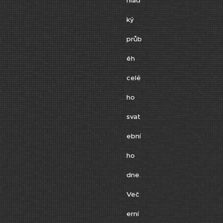
hlad
ký
průb
ěh
celé
ho
svat
ební
ho
dne.
Več
erní