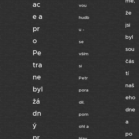
me,
ac
vou
že
e a
hudb
jsi
pr
u -
byl
o
se
sou
Pe
vším
čás
tra
si
tí
ne
Petr
naš
byl
pora
eho
žá
dil,
dne
dn
pom
a
ý
ohl a
po
pr
hlav