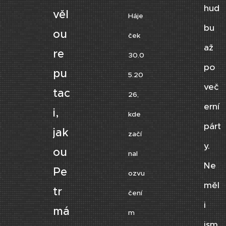
hud
věl
Háje
bu
ou
ček
až
re
30.0
po
pu
5.20
več
tac
26,
erní
i,
kde
párt
jak
začí
y.
ou
nal
Ne
Pe
ozvu
měl
tr
čení
i
má
m
jsm