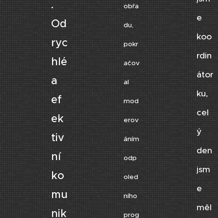
.
obřa
e
Od
du,
koo
ryc
pokr
rdin
hlé
ačov
átor
a
al
ku,
ef
mod
cel
ek
erov
ý
tiv
áním
den
ní
odp
jsm
ko
oled
e
mu
ního
měl
nik
prog