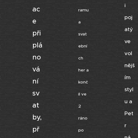
i
ac
ramu
poj
e
a
atý
při
svat
ve
plá
ební
vol
no
ch
nějš
vá
her a
ím
ní
konč
styl
sv
il ve
u a
at
2
Pet
by,
ráno
r
př
po
ná