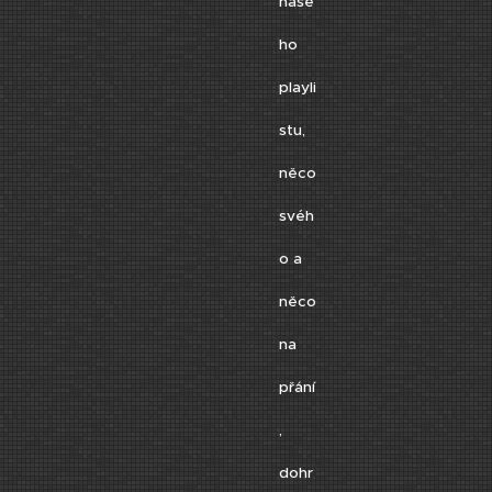
naše
ho
playli
stu,
něco
svéh
o a
něco
na
přání
,
dohr