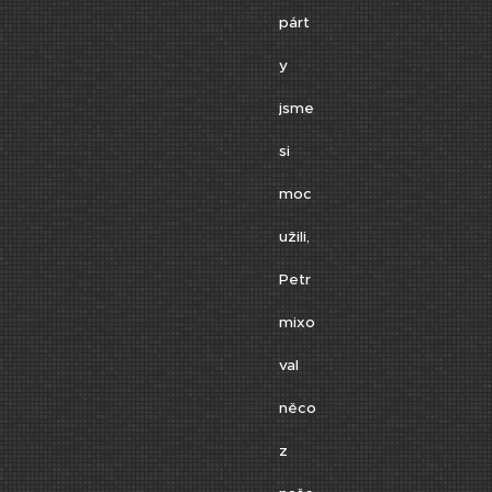
párt
y
jsme
si
moc
užili,
Petr
mixo
val
něco
z