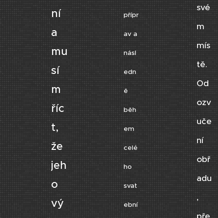
své
ní
přípr
m
a
av a
mís
mu
násl
tě.
sí
edn
Od
m
ě
ozv
říc
běh
uče
t,
em
ní
že
celé
obř
jeh
ho
adu
o
svat
,
vý
ební
pře