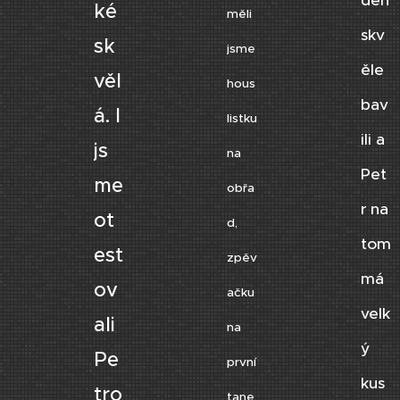
den
ké
měli
skv
sk
jsme
ěle
věl
hous
bav
á. I
listku
ili a
js
na
Pet
me
obřa
r na
ot
d,
tom
est
zpěv
má
ov
ačku
velk
ali
na
ý
Pe
první
kus
tro
tane