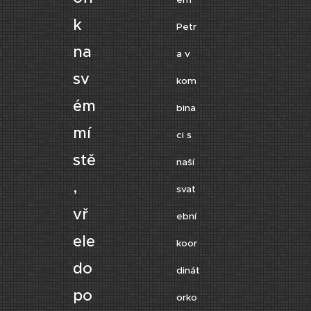
k
Petr
na
a v
sv
kom
ém
bina
mí
ci s
stě
naší
,
svat
vř
ební
ele
koor
do
dinát
po
orko