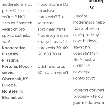
prodej
moderátora a DJ
moderátora a DJ
ny
pro Váš firemní
na oslavu
Hledáte
večírek? Hrál
narozenin? Tak
moderátora nebo
jsem na firemních
to jste na
DJ na otevření
večírcích pro
správném místě.
nové prodejny,
společnosti jako
Nejčastěji hraji na
nové budovy,
např.:
kulatých oslavách
slavnostní
Kooperativa,
narozenin 30, 40,
události? Mám
Plzeňský
50, 60 i 70let.
zkušenosti a
Prazdroj,
určitě mě
Fortuna, Modul-
Odehráno přes
neváhejte
servis,
50 oslav a výročí.
kontaktovat.
Oberbank, KS-
Europe,
Poslední otevření
Monteferro,
prodejny, kterou
Elkamet ad.
jsem moderoval a