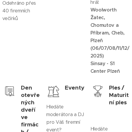
hrál:
Odehráno přes
Woolworth
40 firemních
Žatec,
večírků
Chomutov a
Příbram, Cheb,
Plzeň
(06/07/08/11/12/
2025)
Sinsay - S1
Center Plzeň
Den
Eventy
Ples /
otevře
Maturit
ných
ní ples
Hledáte
dveří
moderátora a DJ
ve
pro Váš firemní
firmác
Hledáte
event?
h /