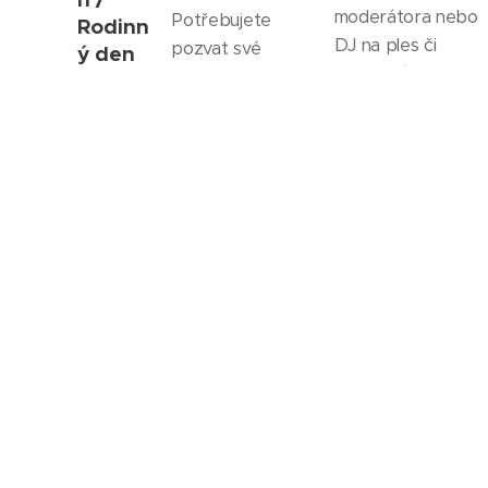
moderátora nebo
Potřebujete
Rodinn
DJ na ples či
pozvat své
ý den
maturitní ples? Je
zákazníky a
pro
možné i
moderovat akci s
zaměst
samostatně
nance
programem?
moderátor nebo
Hledáte
DJ a nebo
Určitě mě
moderátora a DJ
dohromady ;-)
neváhejte
na akci?
kontaktovat.
Tak to jste na
Mám zkušenosti z
správném místě!
více než 15 plesů
Mám zkušenosti i
v tomto oboru.
Škoda Doosan
Power -
ŠKODALAND
20