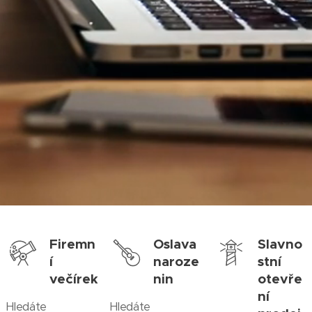
Firemn
Oslava
Slavno
í
naroze
stní
večírek
nin
otevře
ní
Hledáte
Hledáte